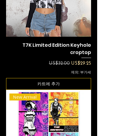
T7K Limited Edition Keyhole
croptop
일반가
할인가
US$32.00
US$29.25
제외: 부가세
카트에 추가
New Arrival