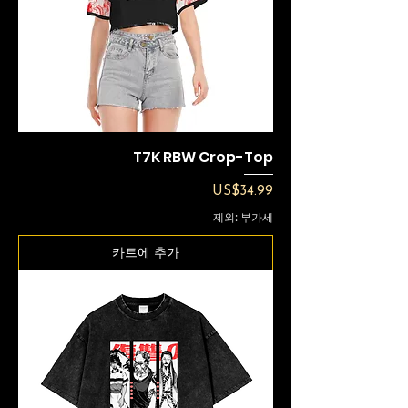
T7K RBW Crop-Top
가격
US$34.99
제외: 부가세
카트에 추가