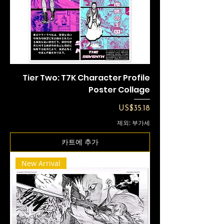
Tier Two: T7K Character Profile
Poster Collage
가격
US$35.18
제외: 부가세
카트에 추가
New Arrival