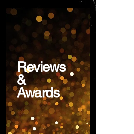
Reviews
&
Awards