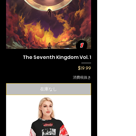
The Seventh Kingdom Vol. 1
価格
$19.99
消費税抜き
在庫なし