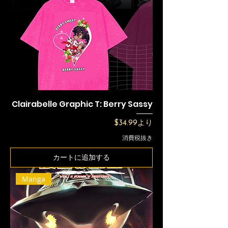
Clairabelle Graphic T: Berry Sassy
セール価格
$34.99
より
消費税抜き
カートに追加する
Manga