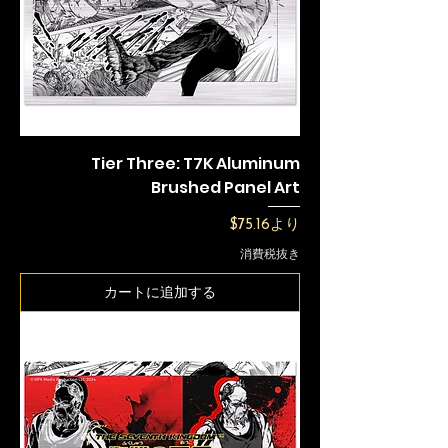
Tier Three: T7K Aluminum
Brushed Panel Art
セール価格
$75.16
より
消費税抜き
カートに追加する