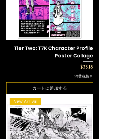
Tier Two: T7K Character Profile
Poster Collage
価格
$35.18
消費税抜き
カートに追加する
New Arrival