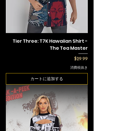
Tier Three: T7K Hawaiian Shirt -
The Tea Master
価格
$29.99
消費税抜き
カートに追加する