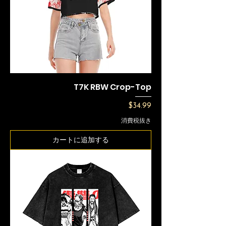
T7K RBW Crop-Top
価格
$34.99
消費税抜き
カートに追加する