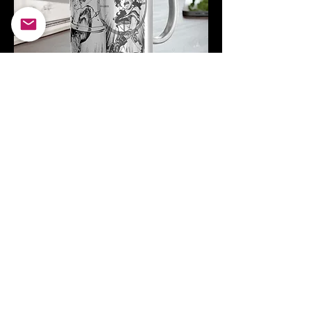
T7K: Two-panel Metallic Mug
価格
$20.03
消費税抜き
カートに追加する