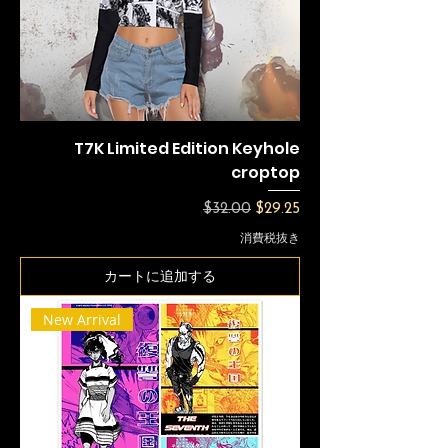
T7K Limited Edition Keyhole
croptop
通常価格
セール価格
$32.00
$29.25
消費税抜き
カートに追加する
New Arrival