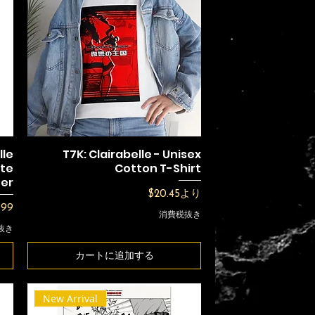
lle
T7K: Clairabelle - Unisex
tte
Cotton T-Shirt
ter
セール価格
$20.45
より
格
.99
消費税抜き
抜き
カートに追加する
New Arrival