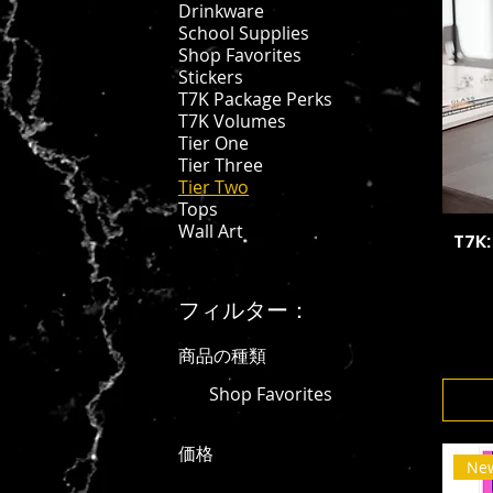
Drinkware
School Supplies
Shop Favorites
Stickers
T7K Package Perks
T7K Volumes
Tier One
Tier Three
Tier Two
Tops
Wall Art
T7K:
フィルター：
商品の種類
Shop Favorites
価格
New