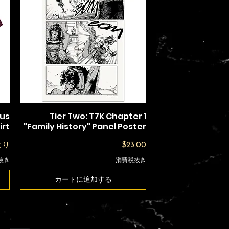
ous
Tier Two: T7K Chapter 1
irt
"Family History" Panel Poster
価格
価格
より
$23.00
抜き
消費税抜き
カートに追加する