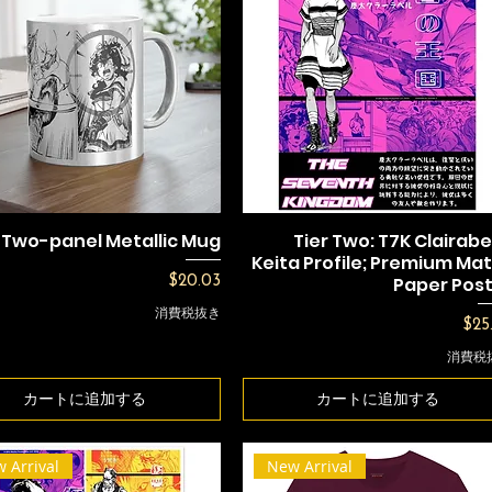
 Two-panel Metallic Mug
Tier Two: T7K Clairabe
Keita Profile; Premium Ma
価格
Paper Pos
$20.03
消費税抜き
価
$25
消費税
カートに追加する
カートに追加する
 Arrival
New Arrival