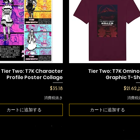
Tier Two: T7K Character
Tier Two: T7K Omin
Profile Poster Collage
Graphic T-Sh
価格
セール
$35.18
$21.62
消費税抜き
消費税
カートに追加する
カートに追加する