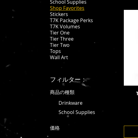
School Supplies
Shop Favorites
Stickers
T7K Package Perks
T7K Volumes
Tier One
Tier Three
Tier Two
Tops
Wall Art
フィルター：
商品の種類
Drinkware
School Supplies
価格