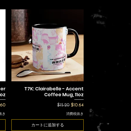
ter
T7K: Clairabelle - Accent
0oz
Coffee Mug, 11oz
格
通常価格
セール価格
.60
$15.20
$10.64
抜き
消費税抜き
カートに追加する