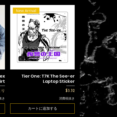
New Arrival
sex
Tier One: T7K The See-er
irt
Laptop Sticker
価格
価格
より
$3.32
抜き
消費税抜き
カートに追加する