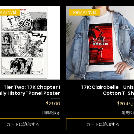
 Arrival
New Arrival
Tier Two: T7K Chapter 1
T7K: Clairabelle - Uni
ily History" Panel Poster
Cotton T-Sh
価格
セール
$23.00
$20.45
消費税抜き
消費税
カートに追加する
カートに追加する