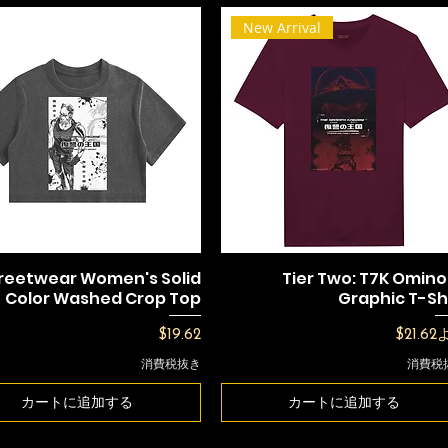
New Arrival
reetwear Women's Solid
Tier Two: T7K Omin
Color Washed Crop Top
Graphic T-Sh
価格
セール
$19.62
$21.62
消費税抜き
消費税
カートに追加する
カートに追加する