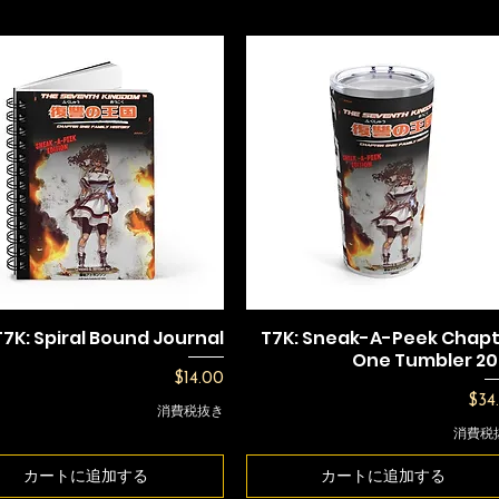
T7K: Spiral Bound Journal
T7K: Sneak-A-Peek Chap
One Tumbler 2
価格
$14.00
価
$34
消費税抜き
消費税
カートに追加する
カートに追加する