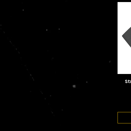
4XL
5XL
60x80 cm / 24x32″ -
Vertical
60x90 cm / 24x36″ -
Horizontal
6XL
70x100 cm / 28x40″
75x100 cm / 30x40″ -
Vertical
St
7XL
8XL
L
M
One Size
One size