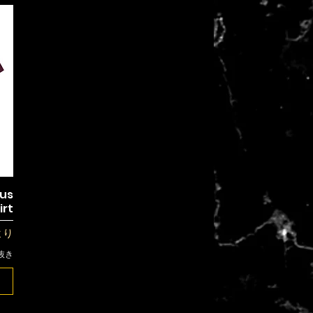
ous
irt
価格
より
抜き