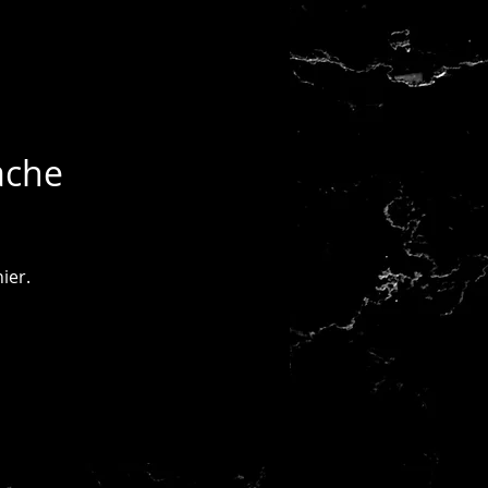
ache
ier.