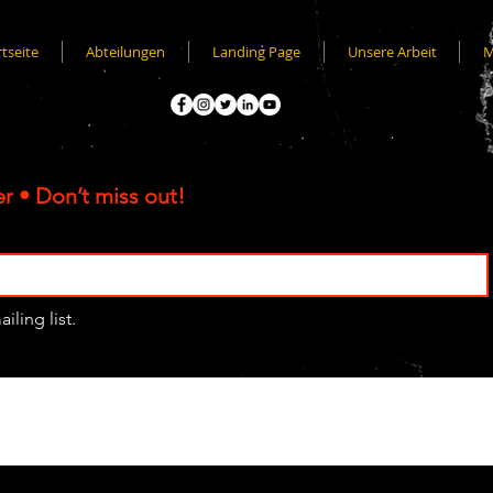
rtseite
Abteilungen
Landing Page
Unsere Arbeit
M
r • Don’t miss out!
iling list.