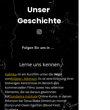
Unser
Geschichte
Folgen Sie uns in den sozialen Medien!
Lerne uns kennen
Kalimba
ist
ein Kurzfilm unter der Regie
von
Robbie J. Atkinson
. Es ist eine Krönung ihrer
bisherigen Kenntnisse im Bereich des
kommerziellen Films sowie neu erlernter
Elemente, die sie daraus gewonnen
hat
Sundance Institute
Online-Kurse, in denen
Atkinson bei Tessa Blake (American Horror
Story) und Owen Egerton (Blood Fest)
studierte.