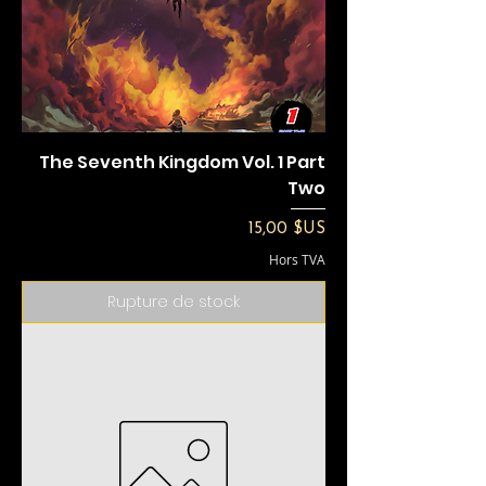
The Seventh Kingdom Vol. 1 Part
Two
Prix
15,00 $US
Hors TVA
Rupture de stock