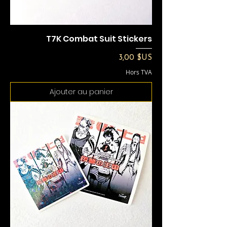
T7K Combat Suit Stickers
Prix
3,00 $US
Hors TVA
Ajouter au panier