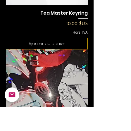
Tea Master Keyring
Prix
10,00 $US
Hors TVA
Ajouter au panier