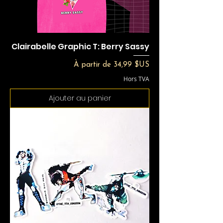
Clairabelle Graphic T: Berry Sassy
Prix promotionnel
À partir de
34,99 $US
Hors TVA
Ajouter au panier