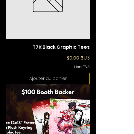
T7K Black Graphic Tees
Prix
20,00 $US
Hors TVA
Ajouter au panier