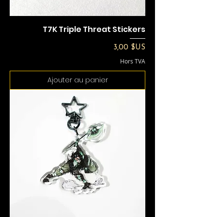
T7K Triple Threat Stickers
Prix
3,00 $US
Hors TVA
Ajouter au panier