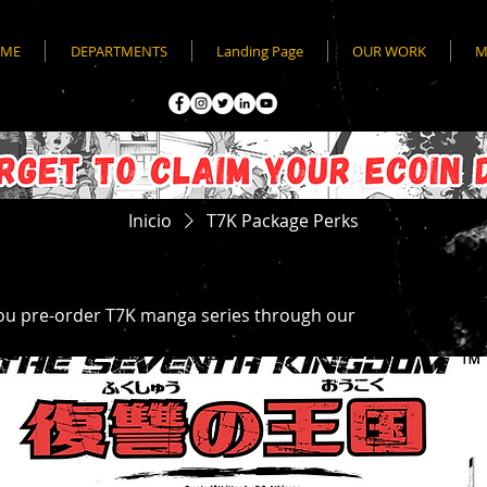
ME
DEPARTMENTS
Landing Page
OUR WORK
M
Inicio
T7K Package Perks
you pre-order T7K manga series through our