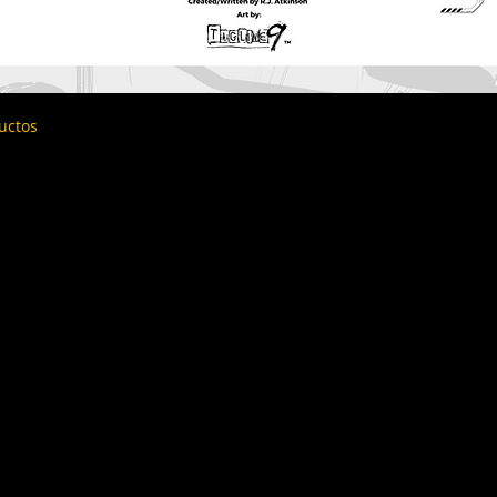
uctos
Todavía no hay ningún pro
Puedes elegir una categoría diferente para s