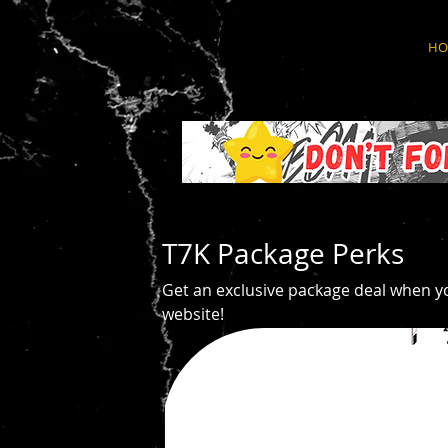
HO
T7K Package Perks
Get an exclusive package deal when 
website!