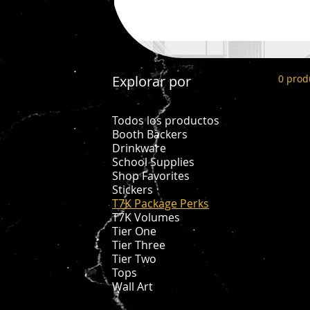
Explorar por
0 prod
Todos los productos
Booth Backers
Drinkware
School Supplies
Shop Favorites
Stickers
T7K Package Perks
T7K Volumes
Tier One
Tier Three
Tier Two
Tops
Wall Art