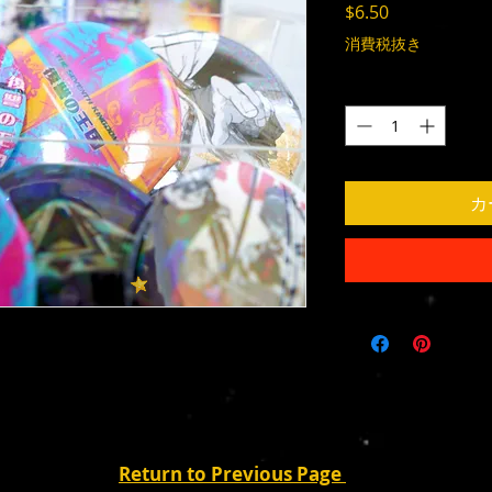
価
$6.50
格
消費税抜き
数量
*
カ
Return to Previous Page