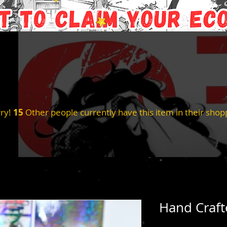
ry!
15
Other people currently have this item in their shopp
Hand Craft